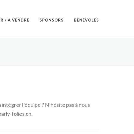
R / A VENDRE
SPONSORS
BÉNÉVOLES
 intégrer l’équipe ? N’hésite pas à nous
arly-folies.ch.